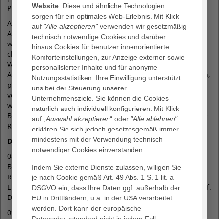
Website
. Diese und ähnliche Technologien
Prophylaxe entwickeln.
sorgen für ein optimales Web-Erlebnis. Mit Klick
Angepasst an persönliche Bedürfnisse, Bedingungen,
auf
"Alle akzeptieren"
verwenden wir gesetzmäßig
Anforderungen und Kapazitäten, ist sie unabhängig davon
technisch notwendige Cookies und darüber
wirksam, ob der therapeutische Weg chirurgisch oder nicht
hinaus Cookies für benutzer:innenorientierte
chirurgisch verläuft. Das dadurch entstehende „Open
Komforteinstellungen, zur Anzeige externer sowie
Window“ ermöglicht es, neue Impulse – gerade auch die
personalisierter Inhalte und für anonyme
Anwendung der konservativen, hier insbesondere manuellen,
Nutzungsstatistiken. Ihre Einwilligung unterstützt
physikalischen und regenerativen Therapien – nachhaltig zu
uns bei der Steuerung unserer
verankern und ihr volles Wirkpotenzial zu entfalten. Damit
Unternehmensziele. Sie können die Cookies
werden mögliche Interventionen verbessert,
natürlich auch individuell konfigurieren. Mit Klick
Behandlungsergebnisse langfristig optimiert und eine ideale
auf
„Auswahl akzeptieren
“ oder
"Alle ablehnen"
Rehabilitation eingeleitet.
erklären Sie sich jedoch gesetzesgemäß immer
mindestens mit der Verwendung technisch
Das Programm:
notwendiger Cookies einverstanden.
08:40 – 09:05 Uhr Begrüßung + Impulsvortrag Mut &
Beharrlichkeit – Prähabilitation, Endoprothetik und
Indem Sie externe Dienste zulassen, willigen Sie
Regenerative Therapien / Knorpeltransplantation - Robert
je nach Cookie gemäß Art. 49 Abs. 1 S. 1 lit. a
Erbeldinger, Dr. Thomas Schreyer, Prof. Dr. Georg Köster, Prof.
DSGVO ein, dass Ihre Daten ggf. außerhalb der
Dr. Michael Wild
EU in Drittländern, u.a. in der USA verarbeitet
werden. Dort kann der europäische
09:05 – 09:40 Uhr Superior Combination Therapy – Muskel- &
Datenschutzstandard nicht in jedem Fall