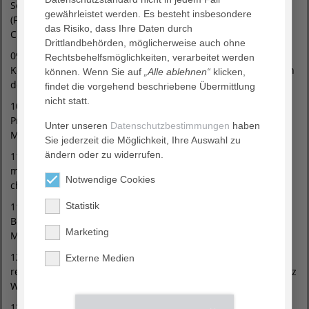
Sehnenverletzungen state of the art – off-label to evidence
gewährleistet werden. Es besteht insbesondere
(Fußball, Handball, Basketball & PEDro) - Univ.-Prof. Dr.
das Risiko, dass Ihre Daten durch
Christoph Schmitz
Drittlandbehörden, möglicherweise auch ohne
09:40 – 10:05 Uhr Knieschmerz, Osteoporose u.w.
Rechtsbehelfsmöglichkeiten, verarbeitet werden
Kombinationstherapie – physikalisch und nutritiv im Rahmen
können. Wenn Sie auf
„Alle ablehnen“
klicken,
der Prä- & Rehabilitation - PD Dr. Anna Schreiner
findet die vorgehend beschriebene Übermittlung
nicht statt.
10:05 – 10:30 Uhr Med. Kräftigungs- & Trainingstherapie –
Prähabilitation und Forschung meets Praxis - Dr. Florian
Unter unseren
Datenschutzbestimmungen
haben
Maria Alfen, Dr. Christoph Spang
Sie jederzeit die Möglichkeit, Ihre Auswahl zu
ändern oder zu widerrufen.
11:00 – 11:35 Uhr Physikalische & konservative Therapie inkl.
med. Kräftigungs- & Trainingstherapie in der orthopädisch-
Notwendige Cookies
chirurgischen Praxis - Dr. Stephan Hub
11:35 – 12:00 Uhr Exercise Oncology – Trainings- und
Statistik
Bewegungstherapie in der Onkologie und Prophylaxe -
Marketing
Maximilian Köppel
12:00 – 12:25 Uhr Gonarthrose und Knorpel – Konservative &
Externe Medien
regenerative Therapien. Aktuelle Diskussionen - Prof. Dr. Götz
Welsch
12:25 – 12:55 Uhr Leistenhernie – praktische Beispiele und