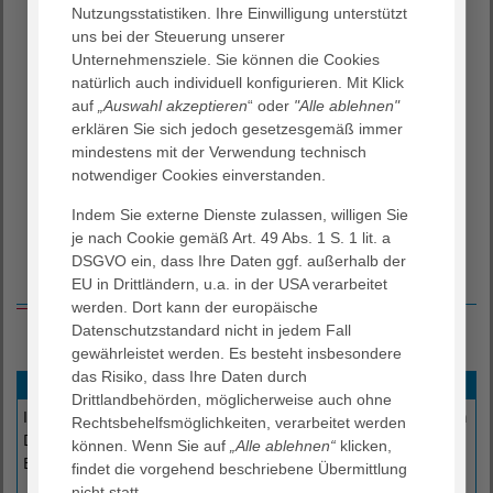
in unserem Agaplesion JobFinder.
Nutzungsstatistiken. Ihre Einwilligung unterstützt
uns bei der Steuerung unserer
Unternehmensziele. Sie können die Cookies
natürlich auch individuell konfigurieren. Mit Klick
auf
„Auswahl akzeptieren
“ oder
"Alle ablehnen"
Zustimmung zum "YouTube"
erklären Sie sich jedoch gesetzesgemäß immer
Cookie um diesen Inhalt
mindestens mit der Verwendung technisch
anzuzeigen
notwendiger Cookies einverstanden.
Datenschutz
|
Impressum
Indem Sie externe Dienste zulassen, willigen Sie
je nach Cookie gemäß Art. 49 Abs. 1 S. 1 lit. a
DSGVO ein, dass Ihre Daten ggf. außerhalb der
Leistungsspektrum
EU in Drittländern, u.a. in der USA verarbeitet
werden. Dort kann der europäische
Datenschutzstandard nicht in jedem Fall
gewährleistet werden. Es besteht insbesondere
das Risiko, dass Ihre Daten durch
Physiotherapie
Drittlandbehörden, möglicherweise auch ohne
Ihre Physiotherapeuten im Ambulanten Therapiezentrum in
Rechtsbehelfsmöglichkeiten, verarbeitet werden
Darmstadt bieten Ihnen eine individuell auf Ihre
können. Wenn Sie auf
„Alle ablehnen“
klicken,
Bedürfnisse abgestimmte ganzheitliche Therapie.
findet die vorgehend beschriebene Übermittlung
nicht statt.