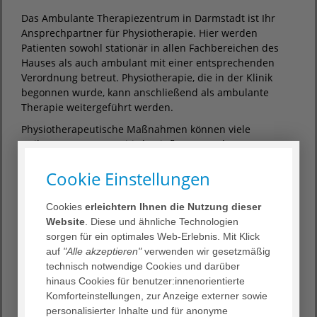
Das Ambulante Therapiezentrum in Darmstadt ist Ihr
Ansprechpartner für Physiotherapie. Hier werden
Patienten sowohl stationär in allen Fachbereichen des
Hauses als auch ambulant mit einer entsprechenden
Verordnung betreut. Physiotherapie, die in der Klinik
begonnen wurde, kann anschließend als ambulante
Therapie weitergeführt werden.
Physiotherapeutische Maßnahmen können viele
Heilungsprozesse positiv beeinflussen und unterstützen
die Rehabilitation von Patienten.
Cookie Einstellungen
nach Operationen
mit Gehstörungen
Cookies
erleichtern Ihnen die Nutzung dieser
mit entzündlichen Gelenkerkrankungen
Website
. Diese und ähnliche Technologien
mit Herzerkrankungen
sorgen für ein optimales Web-Erlebnis. Mit Klick
mit Atemwegserkrankungen
auf
"Alle akzeptieren"
verwenden wir gesetzmäßig
technisch notwendige Cookies und darüber
mit neurologischen Erkrankungen
hinaus Cookies für benutzer:innenorientierte
und nach langer Bettruhe
Komforteinstellungen, zur Anzeige externer sowie
Aktuelle Informationen über Stellenangebote finden Sie
personalisierter Inhalte und für anonyme