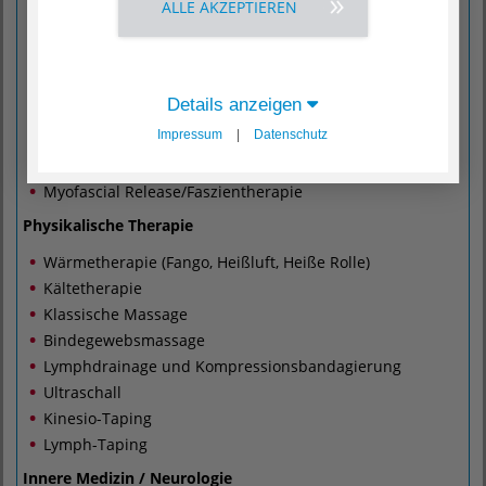
ALLE AKZEPTIEREN
Manuelle Therapie
Sportphysiotherapie
Schlingentisch (Traktionsbehandlung)
Atemtherapie
Details anzeigen
Physiotherapie nach Bobath
Impressum
|
Datenschutz
Gangschule
Dorntherapie
Myofascial Release/Faszientherapie
Physikalische Therapie
Wärmetherapie (Fango, Heißluft, Heiße Rolle)
Kältetherapie
Klassische Massage
Bindegewebsmassage
Lymphdrainage und Kompressionsbandagierung
Ultraschall
Kinesio-Taping
Lymph-Taping
Innere Medizin / Neurologie