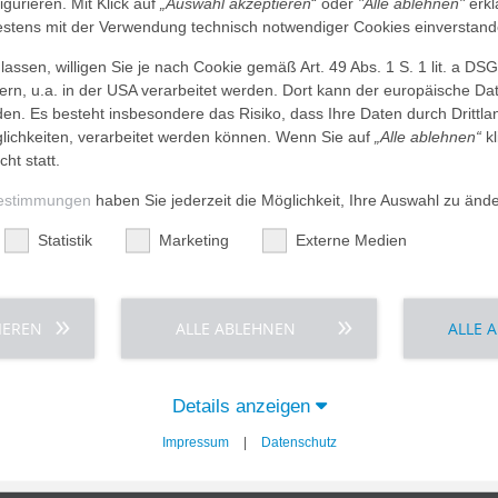
figurieren. Mit Klick auf
„Auswahl akzeptieren
“ oder
"Alle ablehnen"
erkl
tens mit der Verwendung technisch notwendiger Cookies einverstand
assen, willigen Sie je nach Cookie gemäß Art. 49 Abs. 1 S. 1 lit. a DS
Für ambulante Patienten
dern, u.a. in der USA verarbeitet werden. Dort kann der europäische Da
den. Es besteht insbesondere das Risiko, dass Ihre Daten durch Dritt
ichkeiten, verarbeitet werden können. Wenn Sie auf
„Alle ablehnen“
kl
diologie-Darmstadt einen Praxisstandort am AGAPLESION ELISABET
cht statt.
estimmungen
haben Sie jederzeit die Möglichkeit, Ihre Auswahl zu änd
Röntgendiagnostik einschließlich orthopädischer Spezialaufnahmen
timmung der Beinachse angeboten.
Statistik
Marketing
Externe Medien
intomografie ein modernes MRT und für die Computertomografie ein
Darmstadt ist radiologischer Kooperationspartner des
MEDIZINIS
IEREN
ALLE ABLEHNEN
ALLE 
Details anzeigen
Impressum
|
Datenschutz
inisches
Hospiz
rgungszentrum