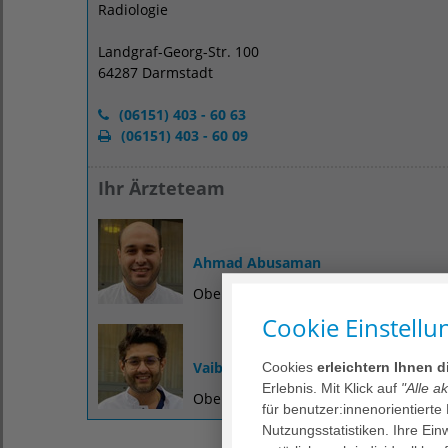
Radiologie
Landgraf-Georg-Str. 100
64287 Darmstadt
(06151) 403 - 60 63
(06151) 403 - 60 09
Ihr Ärzteteam
Ahmad Abusaman
Oberarzt
Cookie Einstellu
Vaibhav Sharma
Cookies
erleichtern Ihnen 
Erlebnis. Mit Klick auf
"Alle a
Oberarzt
für benutzer:innenorientierte
Nutzungsstatistiken. Ihre Ei