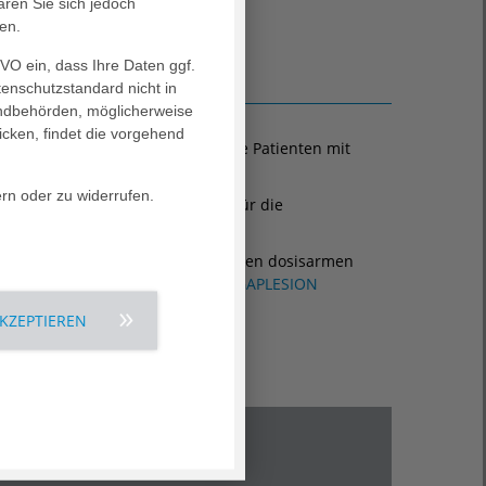
ären Sie sich jedoch
en.
GVO ein, dass Ihre Daten ggf.
tenschutzstandard nicht in
landbehörden, möglicherweise
icken, findet die vorgehend
HENSTIFT. Hier werden ambulante Patienten mit
ern oder zu widerrufen.
 wie Ganzwirbelsäulenaufnahmen für die
 CT mit aktuellen strahlensparenden dosisarmen
CHEN VERSORGUNGSZENTRUMS AGAPLESION
AKZEPTIEREN
Kontakt