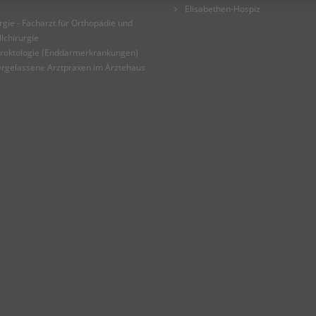
Elisabethen-Hospiz
rgie - Facharzt für Orthopädie und
lchirurgie
roktologie (Enddarmerkrankungen)
rgelassene Arztpraxen im Ärztehaus