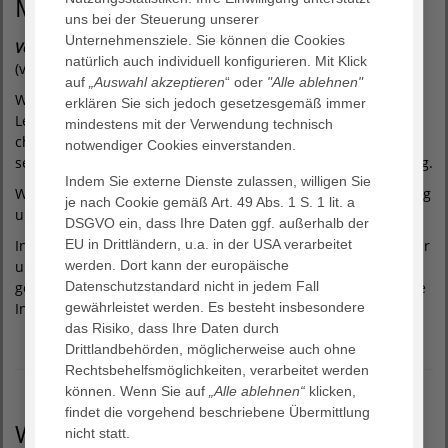
Mission
uns bei der Steuerung unserer
Unternehmensziele. Sie können die Cookies
Vertraue Gott. Liebe deinen Nächsten. Achte auf dich selbst.
natürlich auch individuell konfigurieren. Mit Klick
(vgl. Markusevangelium, Kapitel 12, Verse 30-31)
auf
„Auswahl akzeptieren
“ oder
"Alle ablehnen"
Wir behandeln und begleiten Menschen in allen
erklären Sie sich jedoch gesetzesgemäß immer
Lebensphasen individuell und ganzheitlich. Mit unserer
mindestens mit der Verwendung technisch
christlich geprägten Haltung fördern wir körperliches und
notwendiger Cookies einverstanden.
seelisches Wohlergehen und bieten menschliche Zuwendung.
Indem Sie externe Dienste zulassen, willigen Sie
Wir stehen für das Recht auf Teilhabe und Selbstbestimmung
je nach Cookie gemäß Art. 49 Abs. 1 S. 1 lit. a
und achten das Bedürfnis nach sozialer Verbundenheit.
DSGVO ein, dass Ihre Daten ggf. außerhalb der
EU in Drittländern, u.a. in der USA verarbeitet
In diakonischen und kirchlichen Traditionen unserer Gründer
werden. Dort kann der europäische
und Eigentümer verwurzelt nehmen wir gemeinsam
Datenschutzstandard nicht in jedem Fall
gesellschaftliche Verantwortung wahr und bringen vielfältige
gewährleistet werden. Es besteht insbesondere
Innovationen hervor
das Risiko, dass Ihre Daten durch
Drittlandbehörden, möglicherweise auch ohne
Rechtsbehelfsmöglichkeiten, verarbeitet werden
können. Wenn Sie auf
„Alle ablehnen“
klicken,
findet die vorgehend beschriebene Übermittlung
Werte
nicht statt.