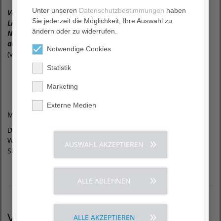
Unter unseren
Datenschutzbestimmungen
haben
Vertraue Gott.
Sie jederzeit die Möglichkeit, Ihre Auswahl zu
Liebe deinen
ändern oder zu widerrufen.
Nächsten. Achte
auf dich selbst.
Notwendige Cookies
(vgl.
Statistik
Marketing
Externe Medien
Markusevangelium, Kapitel 12, Verse 30-31)
Das prägt unser Handeln. Fünf Werte zeigen in besonderer
Weise die Haltung, in der wir arbeiten. Sie verbinden uns.
AUSWAHL AKZEPTIEREN
Sie fordern uns heraus.
ALLE ABLEHNEN
Vision
ALLE AKZEPTIEREN