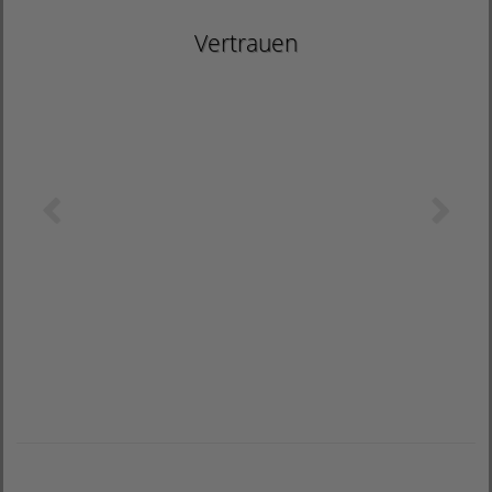
Vertrauen
zurück
wei