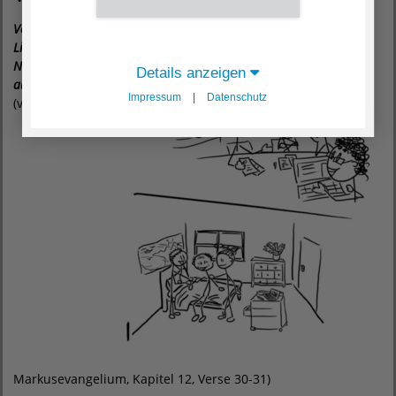
Vertraue Gott.
Liebe deinen
Nächsten. Achte
Details anzeigen
auf dich selbst.
Impressum
|
Datenschutz
(vgl.
Markusevangelium, Kapitel 12, Verse 30-31)