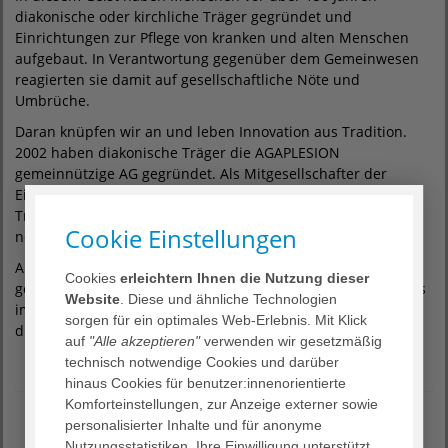
diakonische oder kirchliche Träger gegründet und
Einrichtungen zur Pflege von kranken und alten Menschen
aufgebaut. In Verantwortung gegenüber dem Gemeinwesen
reagierten sie damit auf gesellschaftliche Nöte und
Umbrüche.
Daran knüpfen wir an und leben Innovation aus Tradition.
2002 haben diakonische Träger die AGAPLESION
gemeinnützige AG gegründet. Als Mitgesellschafter der
Einrichtungen und als Aktionäre stehen diese diakonischen
Träger weiterhin in Verantwortung. Kontinuierlich kommen
Cookie Einstellungen
neue Einrichtungen hinzu.
Als Konzern, Mitgesellschafter und Einrichtungen sind wir
Cookies
erleichtern Ihnen die Nutzung dieser
gemeinsam unterwegs. Uns alle prägt ein Menschenbild, das
Website
. Diese und ähnliche Technologien
im christlichen Glauben begründet ist und uns im
sorgen für ein optimales Web-Erlebnis. Mit Klick
diakonischen Auftrag verbindet.
auf
"Alle akzeptieren"
verwenden wir gesetzmäßig
technisch notwendige Cookies und darüber
hinaus Cookies für benutzer:innenorientierte
Komforteinstellungen, zur Anzeige externer sowie
personalisierter Inhalte und für anonyme
Nutzungsstatistiken. Ihre Einwilligung unterstützt